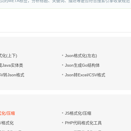
网页的META标签，分析标题、关键词、描述等是否符合搜索引擎收录规范
式化(上下)
Json格式化(左右)
成Java实体类
Json生成Go结构体
CSV转Json格式
Json转Excel/CSV格式
式化/压缩
JS格式化/压缩
缩/格式化
PHP代码格式化工具