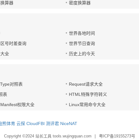
小换算器
密度换算器
钟
世界各地时间
国区号时差查询
世界节日查询
号大全
历史上的今天
t-Type对照表
Request请求大全
对照表
HTML特殊字符转义
d Manifest权限大全
Linux常用命令大全
电熊体育
云探
CloudFBI
测评君
NiceNAT
Copyright ©2024
站长工具 tools.wujingquan.com
|
粤ICP备19155273号