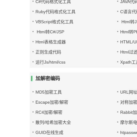
C#代码格式化工具
JAVA
Ruby代码格式化工具
C语言代
VBScript格式化工具
Html转J
Html转C#/JSP
Html转
Html表格生成器
HTML/
正则生成代码
Html过
运行Js/html/css
Xpath
加解密编码
MD5加密工具
URL网
Escape加密/解密
对称加密
RC4加密/解密
Rabbit
散列/哈希加密大全
摩尔斯
GUID在线生成
htpass