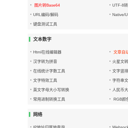
图片转Base64
UTF-8
URL编码/解码
Native
键盘测试工具
文本数字
Html在线编辑器
文章自
汉字转为拼音
火星文
在线统计字数工具
文字竖
文字特效工具
字符串
英文字母大小写转换
人民币
常用进制转换工具
RGB颜
网络
IP地址归属地查询
Websoc