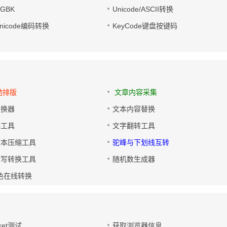
转GBK
Unicode/ASCII转换
/Unicode编码转换
KeyCode键盘按键码
动排版
文章内容采集
转换器
文本内容替换
排工具
文字翻转工具
文本压缩工具
驼峰与下划线互转
大写转换工具
随机数生成器
色在线转换
ket测试
获取浏览器信息