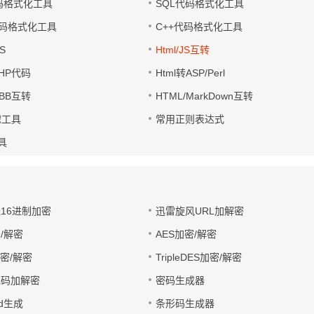
代码格式化工具
SQL代码格式化工具
码格式化工具
C++代码格式化工具
S
Html/JS互转
PHP代码
Html转ASP/Perl
UBB互转
HTML/MarkDown互转
滤工具
常用正则表达式
工具
址16进制加密
迅雷旋风URL加解密
/解密
AES加密/解密
加密/解密
TripleDES加密/解密
电码加解密
密码生成器
wd生成
条形码生成器