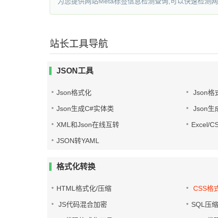
为您提供网站Meta标签信息检测查询,可以快速检测
站长工具导航
JSON工具
Json格式化
Json格
Json生成C#实体类
Json生
XML和Json在线互转
Excel/
JSON转YAML
格式化转换
HTML格式化/压缩
CSS格
JS代码混合加密
SQL压