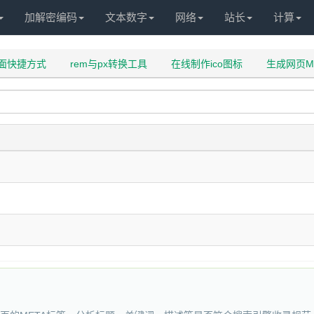
加解密编码
文本数字
网络
站长
计算
面快捷方式
rem与px转换工具
在线制作ico图标
生成网页M